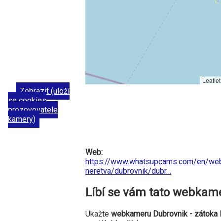
Leaflet
Zobrazit (uloží
se cookies
prozovovatele
kamery)
Web:
https://www.whatsupcams.com/en/web
neretva/dubrovnik/dubr…
Líbí se vám tato webkam
Ukažte
webkameru Dubrovnik - zátoka