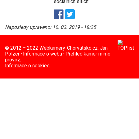
sociálních sítích:
Naposledy upraveno:
10. 03. 2019 - 18:25
© 2012 – 2022 Webkamery-Chorvatsko.cz,
Jan
Polzer
·
Informace o webu
·
Přehled kamer mimo
provoz
.
Informace o cookies