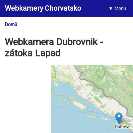
Přejít
Webkamery Chorvatsko
k
Menu
Hlavní
hlavnímu
navigac
obsahu
Domů
Drobečková
navigace
Webkamera Dubrovnik -
zátoka Lapad